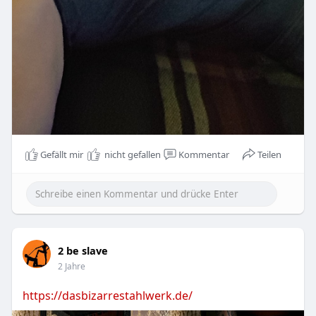
Gefällt mir
nicht gefallen
Kommentar
Teilen
2 be slave
2 Jahre
https://dasbizarrestahlwerk.de/