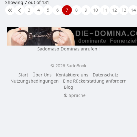
Showing 7 out of 131
3
4
5
6
7
8
9
10
11
12
13
14
Sadomaso Dominas anrufen !
© 2026 SadoBook
Start
Über Uns
Kontaktiere uns
Datenschutz
Nutzungsbedingungen
Eine Rückerstattung anfordern
Blog
Sprache