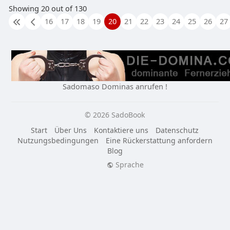
Showing 20 out of 130
16
17
18
19
20
21
22
23
24
25
26
27
Sadomaso Dominas anrufen !
© 2026 SadoBook
Start
Über Uns
Kontaktiere uns
Datenschutz
Nutzungsbedingungen
Eine Rückerstattung anfordern
Blog
Sprache