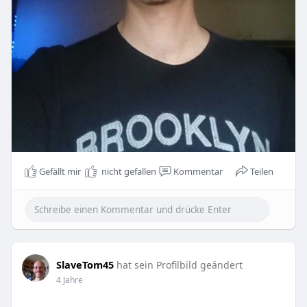
Gefällt mir
nicht gefallen
Kommentar
Teilen
SlaveTom45
hat sein Profilbild geändert
4 Jahre