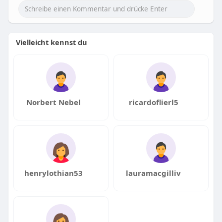
Vielleicht kennst du
Norbert Nebel
ricardoflierl5
henrylothian53
lauramacgilliv