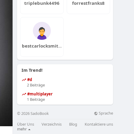
triplebunk4496
forrestfranks8
bestcarlocksmithsnearluton0578
Im Trend!
#d
2 Beiträge
#multiplayer
1 Beiträge
Sprache
© 2026 SadoBook
Über Uns
Verzeichnis
Blog
Kontaktiere uns
mehr