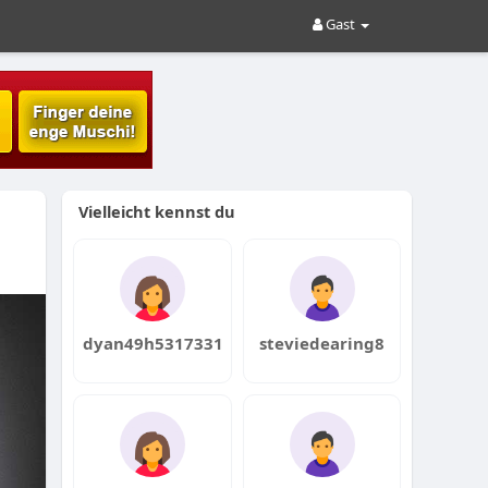
Gast
Vielleicht kennst du
dyan49h5317331
steviedearing8