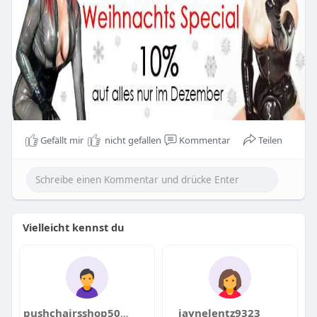
Gefällt mir
nicht gefallen
Kommentar
Teilen
Vielleicht kennst du
pushchairsshop5074
jaynelentz9323