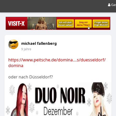
Ga
michael fallenberg
9 Jahre
https://www.peitsche.de/domina....s/duesseldorf/
domina
oder nach Düsseldorf?