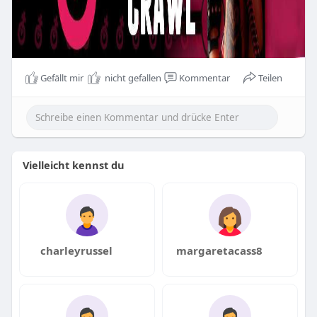
Gefällt mir
nicht gefallen
Kommentar
Teilen
Vielleicht kennst du
charleyrussel
margaretacass8