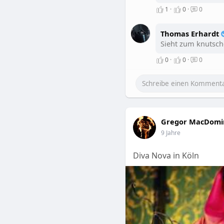
1
·
0
·
0
Thomas Erhardt
Sieht zum knutsch
0
·
0
·
0
Gregor MacDomi
9 Jahre
Diva Nova in Köln