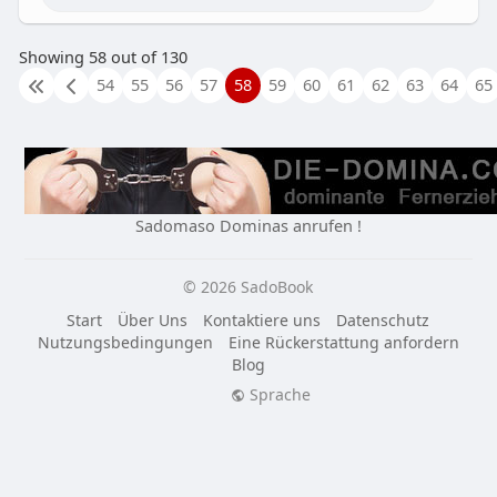
Showing 58 out of 130
54
55
56
57
58
59
60
61
62
63
64
65
Sadomaso Dominas anrufen !
© 2026 SadoBook
Start
Über Uns
Kontaktiere uns
Datenschutz
Nutzungsbedingungen
Eine Rückerstattung anfordern
Blog
Sprache