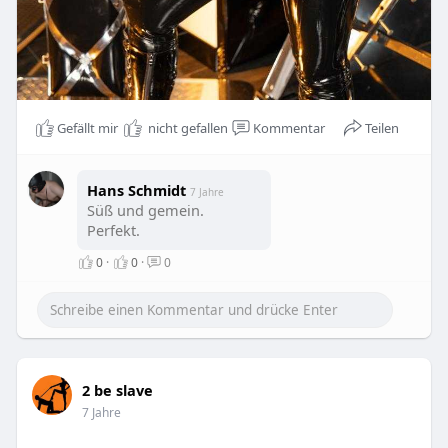
Gefällt mir
nicht gefallen
Kommentar
Teilen
Hans Schmidt
7 Jahre
Süß und gemein.
Perfekt.
0
·
0
·
0
2 be slave
7 Jahre