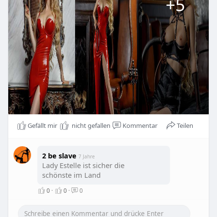
+5
Gefällt mir
nicht gefallen
Kommentar
Teilen
2 be slave
7 Jahre
Lady Estelle ist sicher die
schönste im Land
0
·
0
·
0