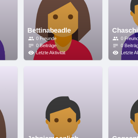
Bettinabeadle
Chasch
0 Freunde
0 Freun
0 Beiträge
0 Beiträ
Letzte Aktivität
Letzte Ak