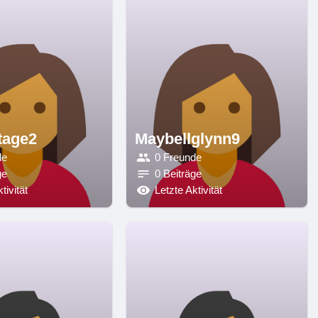
tage2
Maybellglynn9
de
0 Freunde
ge
0 Beiträge
tivität
Letzte Aktivität