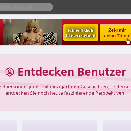
Entdecken Benutzer
nzelpersonen, jeder mit einzigartigen Geschichten, Leidens
entdecken Sie noch heute faszinierende Perspektiven.