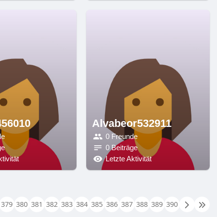
456010
Alvabeor532911
de
0 Freunde
ge
0 Beiträge
tivität
Letzte Aktivität
379
380
381
382
383
384
385
386
387
388
389
390