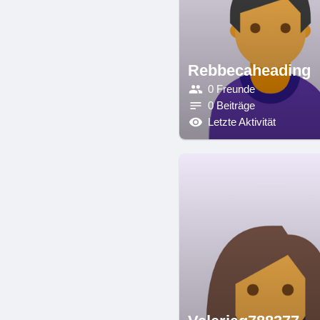
Rebbecaheading
0 Freunde
0 Beiträge
Letzte Aktivität