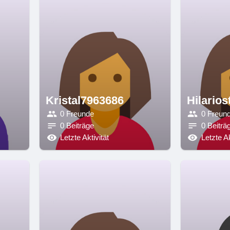
Kristal7963686
Hilarios
0 Freunde
0 Freun
0 Beiträge
0 Beiträ
Letzte Aktivität
Letzte Ak