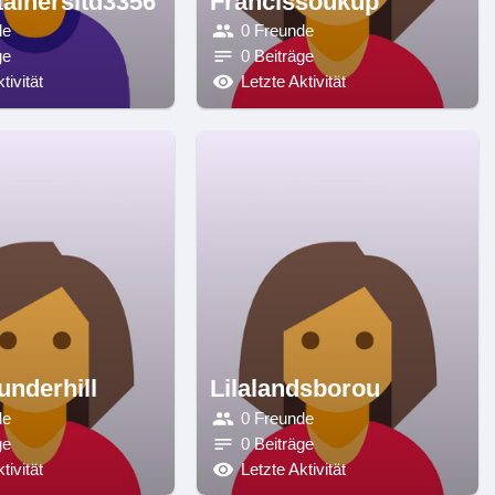
ainersltd3356
Francissoukup
de
0 Freunde
ge
0 Beiträge
tivität
Letzte Aktivität
nderhill
Lilalandsborou
de
0 Freunde
ge
0 Beiträge
tivität
Letzte Aktivität