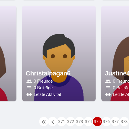
Christalpagan6
Justine
0 Freunde
0 Freun
0 Beiträge
0 Beiträ
Letzte Aktivität
Letzte Ak
371
372
373
374
375
376
377
378