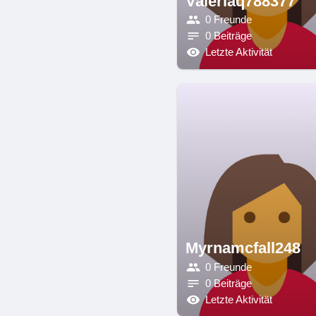
Valeriaq788377
0 Freunde
0 Beiträge
Letzte Aktivität
Myrnamcfall248
0 Freunde
0 Beiträge
Letzte Aktivität