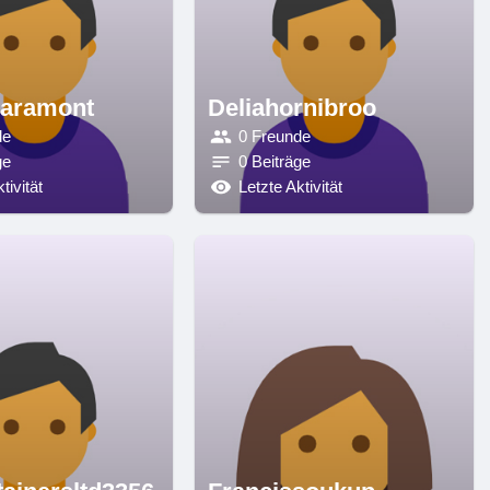
iaramont
Deliahornibroo
de
0 Freunde
ge
0 Beiträge
tivität
Letzte Aktivität