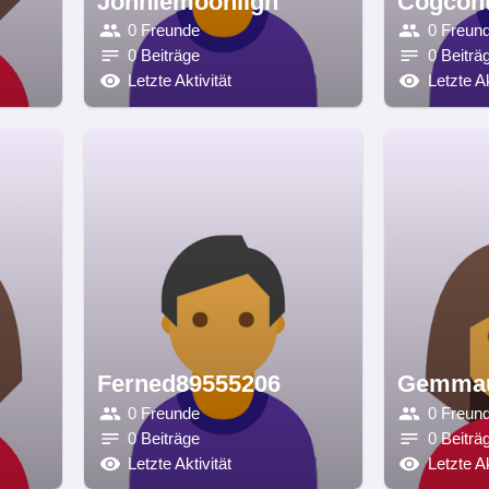
Johniemoonligh
Cogcont
0 Freunde
0 Freun
0 Beiträge
0 Beiträ
Letzte Aktivität
Letzte Ak
Ferned89555206
Gemmau
0 Freunde
0 Freun
0 Beiträge
0 Beiträ
Letzte Aktivität
Letzte Ak