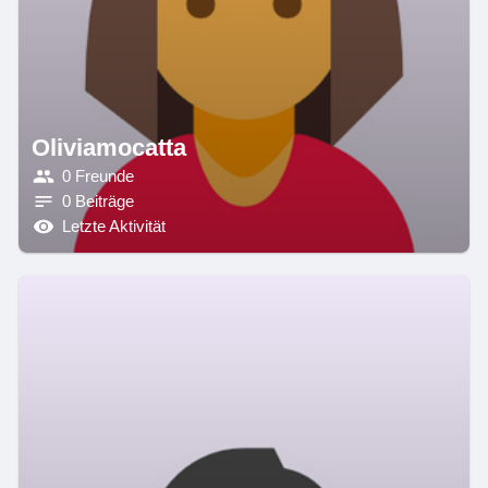
Oliviamocatta
0 Freunde
0 Beiträge
Letzte Aktivität