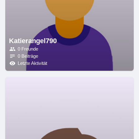
Katierangel790
0 Freunde
0 Beiträge
Letzte Aktivität