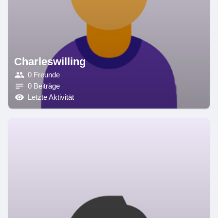
Charleswilling
0 Freunde
0 Beiträge
Letzte Aktivität