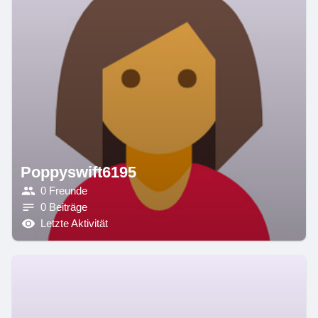
Poppyswift6195
0 Freunde
0 Beiträge
Letzte Aktivität