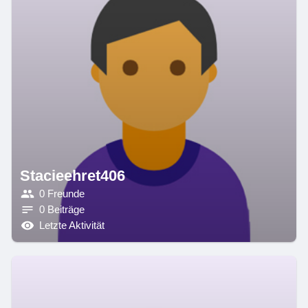
Stacieehret406
0 Freunde
0 Beiträge
Letzte Aktivität