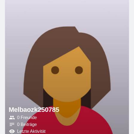
Melbaozk250785
0 Freunde
0 Beiträge
Letzte Aktivität