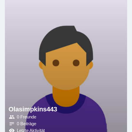
Olasimpkins443
0 Freunde
0 Beiträge
Letzte Aktivität