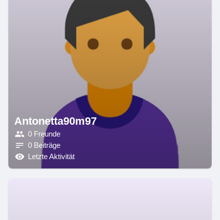
Antonetta90m97
0 Freunde
0 Beiträge
Letzte Aktivität