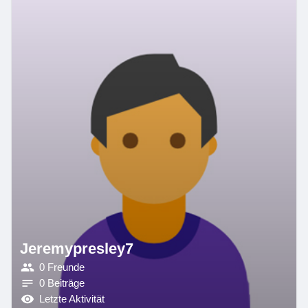
Jeremypresley7
0 Freunde
0 Beiträge
Letzte Aktivität