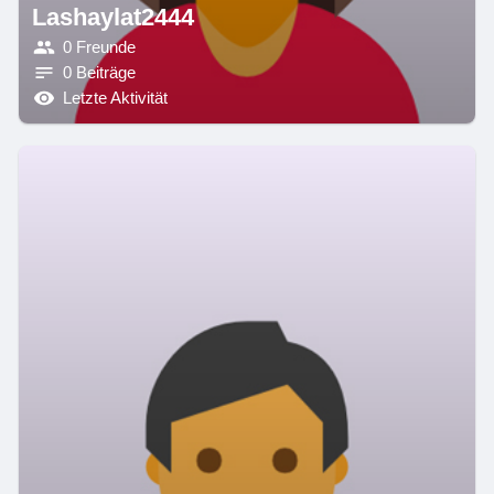
Lashaylat2444
0 Freunde
0 Beiträge
Letzte Aktivität