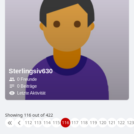
Sterlingsiv630
0 Freunde
0 Beiträge
Letzte Aktivität
Showing 116 out of 422
112
113
114
115
116
117
118
119
120
121
122
123