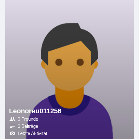
Leonoreu011256
0 Freunde
0 Beiträge
Letzte Aktivität