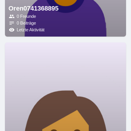
Oren0741368895
0 Freunde
0 Beiträge
Letzte Aktivität