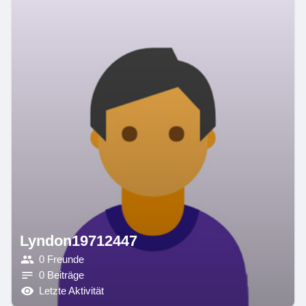
Lyndon19712447
0 Freunde
0 Beiträge
Letzte Aktivität