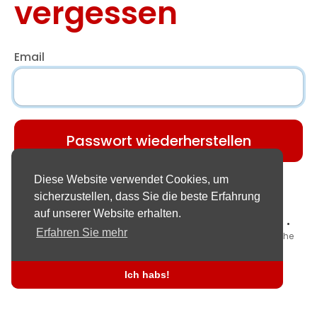
vergessen
Email
Passwort wiederherstellen
Hast du schon ein Konto?
Anmelden
Diese Website verwendet Cookies, um
sicherzustellen, dass Sie die beste Erfahrung
auf unserer Website erhalten.
© 2026 SadoBook •
Nutzungsbedingungen
•
Datenschutz
•
Erfahren Sie mehr
Kontaktiere uns
•
Über Uns
•
Verzeichnis
•
Blog
•
Sprache
Ich habs!